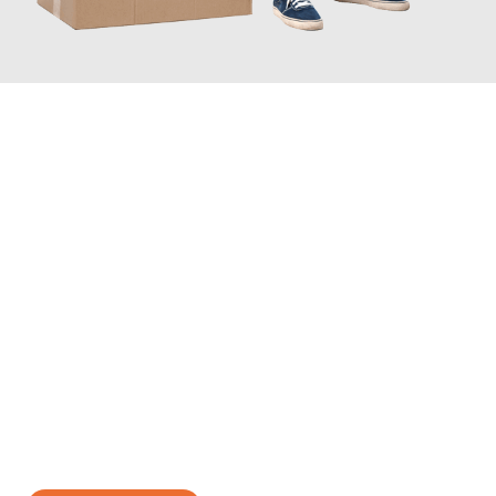
JETZT ANFRAGEN
Erleben Sie mit Umzugsmeister Rothstein Paderborn, wie
einfach
und stressfrei Ihr Umzug Paderborn Halle
sein kann. Unser
Expertenteam steht bereit, um Ihnen einen reibungslosen
Übergang in Ihr neues Zuhause zu garantieren.
Jetzt
unverbindliches Angebot
erhalten &
100€ sparen: