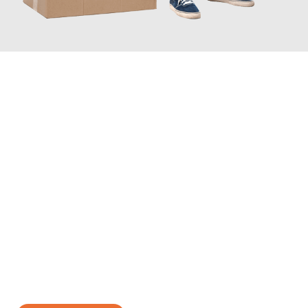
JETZT ANFRAGEN
Erleben Sie mit Umzugsmeister Rothstein Paderborn, wie
einfach
und stressfrei Ihr Umzug Paderborn Siegen
sein kann. Unser
Expertenteam steht bereit, um Ihnen einen reibungslosen
Übergang in Ihr neues Zuhause zu garantieren.
Jetzt
unverbindliches Angebot
erhalten &
100€ sparen: